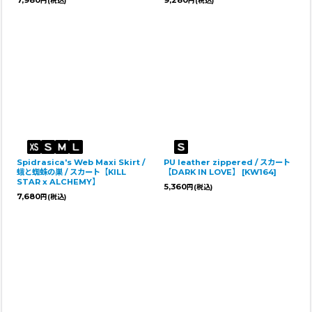
円
(税込)
円
(税込)
Spidrasica's Web Maxi Skirt /
PU leather zippered / スカート
蛾と蜘蛛の巣 / スカート【KILL
【DARK IN LOVE】
[
KW164
]
STAR x ALCHEMY】
5,360
円
(税込)
7,680
円
(税込)