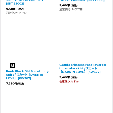
[
SKT23002
]
9,480
円
(税込)
9,480
円
(税込)
通常価格
:
14,717
円
通常価格
:
14,717
円
Gothic princess rose layered
tulle cake skirt / スカート
Punk Black Slit Metal Long
【DARK IN LOVE】
[
KW372
]
Skirt / スカート【DARK IN
9,460
円
(税込)
LOVE】
[
KW367
]
在庫残りわずか
7,280
円
(税込)