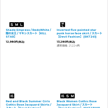
Shade Empress / RedxWhite /
Inverted five-pointed star
闇の女王 / マキシスカート【KILL
punk horse face skirt / スカート
STAR】
【Devil Fashion】
[
SKT241
]
12,980
13,280
円
(税込)
円
(税込)
通常価格
:
21,224
円
Red and Black Summer Girls
Black Women Gothic Rose
Gothic Rose Jacquard Skirts /
Jacquard Skirt / スカート
スカート【Devil Fashion】
【Devil Fashion】
[
SKT23001
]