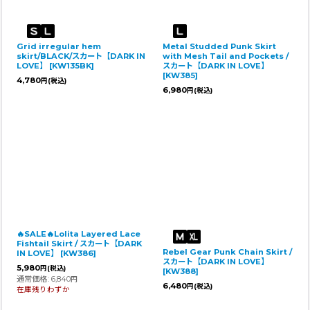
Grid irregular hem
Metal Studded Punk Skirt
skirt/BLACK/スカート【DARK IN
with Mesh Tail and Pockets /
LOVE】
[
KW135BK
]
スカート【DARK IN LOVE】
[
KW385
]
4,780
円
(税込)
6,980
円
(税込)
🔥SALE🔥Lolita Layered Lace
Fishtail Skirt / スカート【DARK
Rebel Gear Punk Chain Skirt /
IN LOVE】
[
KW386
]
スカート【DARK IN LOVE】
5,980
円
(税込)
[
KW388
]
通常価格
:
6,840
円
6,480
円
(税込)
在庫残りわずか