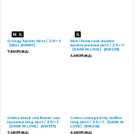
Grungy Spider Skirt / スカート
Red / Punk rock double
【HELL BUNNY】
buckle pleated skirt / スカート
【DARK IN LOVE】
[
KW239
]
7,860
円
(税込)
5,680
円
(税込)
Gothic black red flower sea
Gothic vintage frilly chiffon
tasseled long skirt / スカート
long skirt / スカート【DARK IN
【DARK IN LOVE】
[
KW337
]
LOVE】
[
KW216
]
7,480
6,680
円
(税込)
円
(税込)