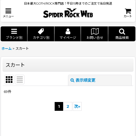
日本最大GOTH/ROCK専門店！平日15時までのご注文で当日発送
メニュー
カート
ブランド別
カテゴリ別
マイページ
お問い合せ
商品検索
ホーム
>
スカート
スカート
表示順変更
閉じる
69
件
表示数
:
1
2
次
»
並び順
:
絞り込む