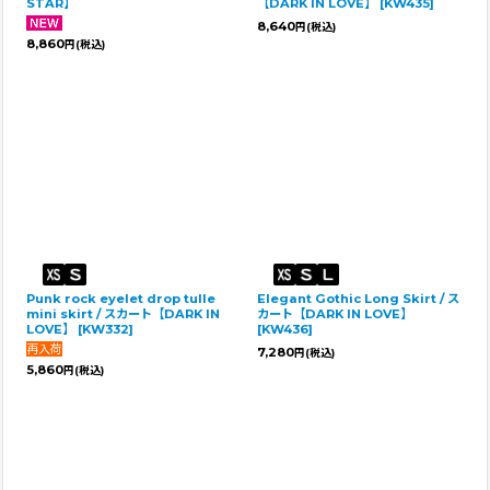
STAR】
【DARK IN LOVE】
[
KW435
]
8,640
円
(税込)
8,860
円
(税込)
Punk rock eyelet drop tulle
Elegant Gothic Long Skirt / ス
mini skirt / スカート【DARK IN
カート【DARK IN LOVE】
LOVE】
[
KW332
]
[
KW436
]
7,280
円
(税込)
5,860
円
(税込)