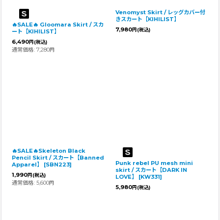
Venomyst Skirt / レッグカバー付
きスカート【KIHILIST】
🔥SALE🔥 Gloomara Skirt / スカ
7,980
円
(税込)
ート【KIHILIST】
6,490
円
(税込)
通常価格
:
7,280
円
🔥SALE🔥Skeleton Black
Pencil Skirt / スカート【Banned
Punk rebel PU mesh mini
Apparel】
[
SBN223
]
skirt / スカート【DARK IN
1,990
円
(税込)
LOVE】
[
KW331
]
通常価格
:
5,600
円
5,980
円
(税込)