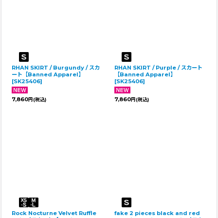
RHAN SKIRT / Burgundy / スカ
RHAN SKIRT / Purple / スカート
ート【Banned Apparel】
【Banned Apparel】
[
SK25406
]
[
SK25406
]
7,860
7,860
円
(税込)
円
(税込)
Rock Nocturne Velvet Ruffle
fake 2 pieces black and red