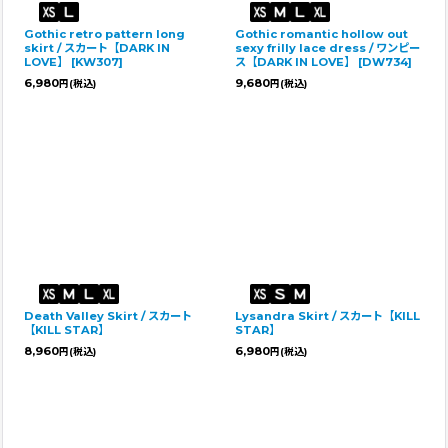
Gothic retro pattern long
Gothic romantic hollow out
skirt / スカート【DARK IN
sexy frilly lace dress / ワンピー
LOVE】
[
KW307
]
ス【DARK IN LOVE】
[
DW734
]
6,980
9,680
円
(税込)
円
(税込)
Death Valley Skirt / スカート
Lysandra Skirt / スカート【KILL
【KILL STAR】
STAR】
8,960
6,980
円
(税込)
円
(税込)