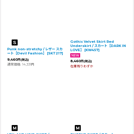
Gothic Velvet Skirt Red
Underskirt / スカート【DARK IN
Punk non-stretchy / レザー スカ
LOVE】
[
KW457
]
ート【Devil Fashion】
[
SKT217
]
9,460
円
(税込)
8,460
円
(税込)
通常価格
:
14,331
円
在庫残りわずか