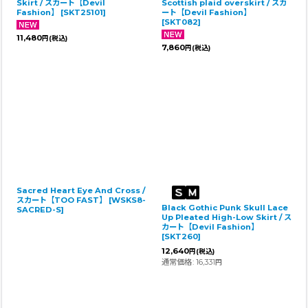
Skirt / スカート【Devil
Scottish plaid overskirt / スカ
Fashion】
[
SKT25101
]
ート【Devil Fashion】
[
SKT082
]
11,480
円
(税込)
7,860
円
(税込)
Sacred Heart Eye And Cross /
スカート【TOO FAST】
[
WSKS8-
Black Gothic Punk Skull Lace
SACRED-S
]
Up Pleated High-Low Skirt / ス
カート【Devil Fashion】
[
SKT260
]
12,640
円
(税込)
通常価格
:
16,331
円