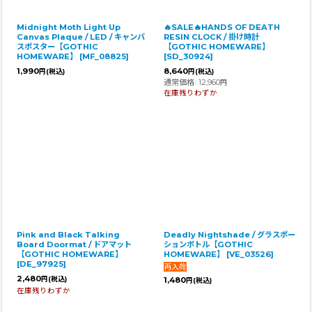
Midnight Moth Light Up
🔥SALE🔥HANDS OF DEATH
Canvas Plaque / LED / キャンバ
RESIN CLOCK / 掛け時計
スポスター【GOTHIC
【GOTHIC HOMEWARE】
HOMEWARE】
[
MF_08825
]
[
SD_30924
]
1,990
8,640
円
(税込)
円
(税込)
通常価格
:
12,960
円
在庫残りわずか
Pink and Black Talking
Deadly Nightshade / グラスポー
Board Doormat / ドアマット
ションボトル【GOTHIC
【GOTHIC HOMEWARE】
HOMEWARE】
[
VE_03526
]
[
DE_97925
]
2,480
円
(税込)
1,480
円
(税込)
在庫残りわずか