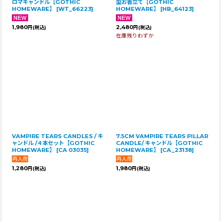
ロマキャンドル【GOTHIC
型お香立て【GOTHIC
HOMEWARE】
[
WT_66223
]
HOMEWARE】
[
HB_64123
]
1,980
2,480
円
(税込)
円
(税込)
在庫残りわずか
VAMPIRE TEARS CANDLES / キ
7.5CM VAMPIRE TEARS PILLAR
ャンドル /４本セット【GOTHIC
CANDLE/ キャンドル【GOTHIC
HOMEWARE】
[
CA 03035
]
HOMEWARE】
[
CA_23138
]
1,280
1,980
円
(税込)
円
(税込)