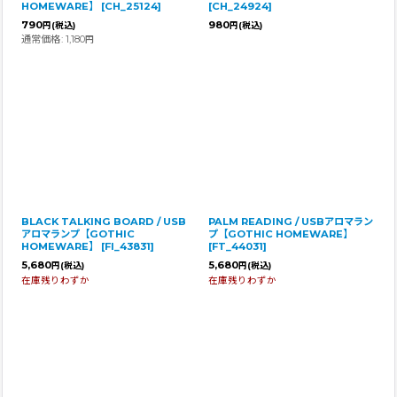
HOMEWARE】
[
CH_25124
]
[
CH_24924
]
790
980
円
(税込)
円
(税込)
通常価格
:
1,180
円
BLACK TALKING BOARD / USB
PALM READING / USBアロマラン
アロマランプ【GOTHIC
プ【GOTHIC HOMEWARE】
HOMEWARE】
[
FI_43831
]
[
FT_44031
]
5,680
5,680
円
(税込)
円
(税込)
在庫残りわずか
在庫残りわずか