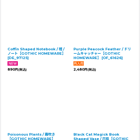
Coffin Shaped Notebook / 棺 /
Purple Peacock Feather / ドリ
ノート【GOTHIC HOMEWARE】
ームキャッチャー【GOTHIC
[
DE_97125
]
HOMEWARE】
[
OF_61626
]
890
2,480
円
(税込)
円
(税込)
Poisonous Plants / 霧吹き
Black Cat Magick Book
【GOTHIC HOMEWARE】
Shaped Vase / 花瓶【GOTHIC