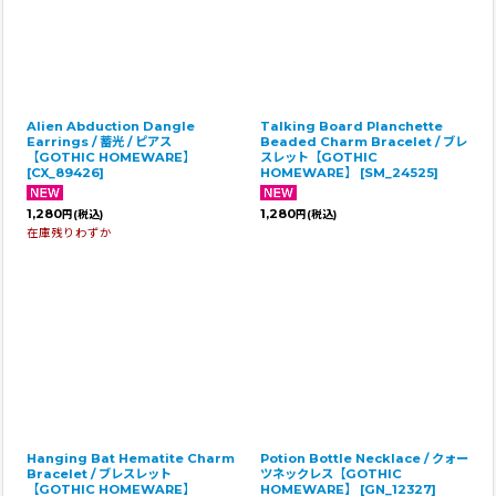
絞り込む
Alien Abduction Dangle
Talking Board Planchette
Earrings / 蓄光 / ピアス
Beaded Charm Bracelet / ブレ
【GOTHIC HOMEWARE】
スレット【GOTHIC
[
CX_89426
]
HOMEWARE】
[
SM_24525
]
1,280
1,280
円
(税込)
円
(税込)
在庫残りわずか
Hanging Bat Hematite Charm
Potion Bottle Necklace / クォー
Bracelet / ブレスレット
ツネックレス【GOTHIC
【GOTHIC HOMEWARE】
HOMEWARE】
[
GN_12327
]