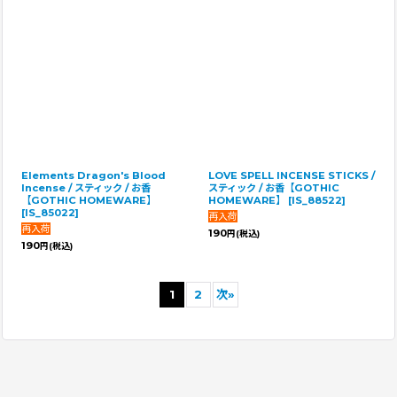
Elements Dragon's Blood
LOVE SPELL INCENSE STICKS /
Incense / スティック / お香
スティック / お香【GOTHIC
【GOTHIC HOMEWARE】
HOMEWARE】
[
IS_88522
]
[
IS_85022
]
190
円
(税込)
190
円
(税込)
1
2
次
»