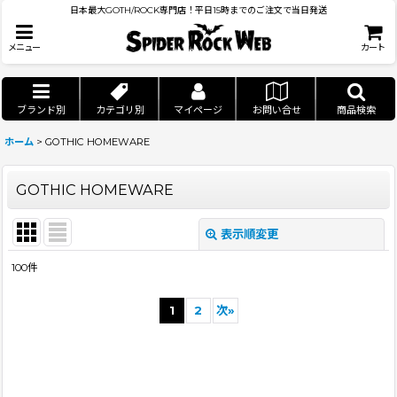
日本最大GOTH/ROCK専門店！平日15時までのご注文で当日発送
メニュー
カート
ブランド別
カテゴリ別
マイページ
お問い合せ
商品検索
ホーム
>
GOTHIC HOMEWARE
GOTHIC HOMEWARE
表示順変更
閉じる
100
件
サブカテゴリ
:
1
2
次
»
表示数
:
並び順
: