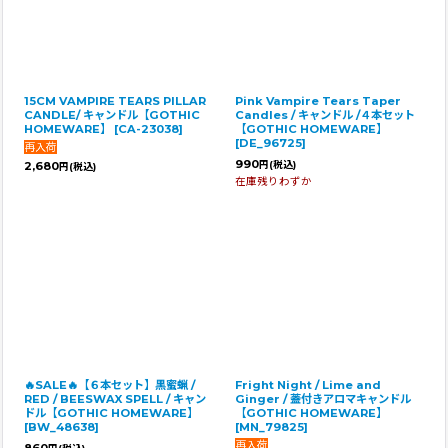
15CM VAMPIRE TEARS PILLAR
Pink Vampire Tears Taper
CANDLE/ キャンドル【GOTHIC
Candles / キャンドル /４本セット
HOMEWARE】
[
CA-23038
]
【GOTHIC HOMEWARE】
[
DE_96725
]
990
2,680
円
(税込)
円
(税込)
在庫残りわずか
🔥SALE🔥【６本セット】黒蜜蝋 /
Fright Night / Lime and
RED / BEESWAX SPELL / キャン
Ginger / 蓋付きアロマキャンドル
ドル【GOTHIC HOMEWARE】
【GOTHIC HOMEWARE】
[
BW_48638
]
[
MN_79825
]