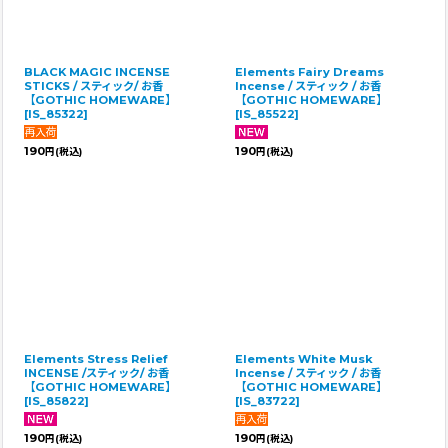
BLACK MAGIC INCENSE
Elements Fairy Dreams
STICKS / スティック/ お香
Incense / スティック / お香
【GOTHIC HOMEWARE】
【GOTHIC HOMEWARE】
[
IS_85322
]
[
IS_85522
]
190
190
円
(税込)
円
(税込)
Elements Stress Relief
Elements White Musk
INCENSE /スティック/ お香
Incense / スティック / お香
【GOTHIC HOMEWARE】
【GOTHIC HOMEWARE】
[
IS_85822
]
[
IS_83722
]
190
190
円
(税込)
円
(税込)