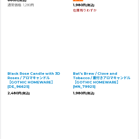
860
円
(税込)
通常価格
:
1,280
1,980
円
円
(税込)
在庫残りわずか
Black Rose Candle with 3D
Bat's Brew / Clove and
Roses / アロマキャンドル
Tobacco / 蓋付きアロマキャンドル
【GOTHIC HOMEWARE】
【GOTHIC HOMEWARE】
[
DE_96625
]
[
MN_79925
]
2,480
1,980
円
(税込)
円
(税込)