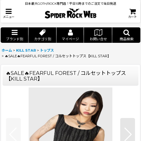
日本最大GOTH/ROCK専門店！平日15時までのご注文で当日発送
メニュー
カート
ブランド別
カテゴリ別
マイページ
お問い合せ
商品検索
ホーム
>
KILL STAR
>
トップス
>
🔥SALE🔥FEARFUL FOREST / コルセットトップス【KILL STAR】
🔥SALE🔥FEARFUL FOREST / コルセットトップス
【KILL STAR】