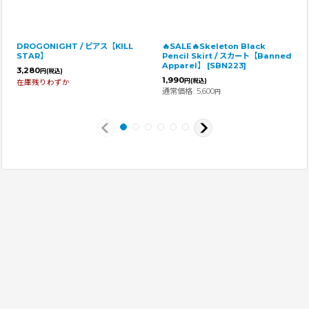
DROGONIGHT / ピアス【KILL
🔥SALE🔥Skeleton Black
STAR】
Pencil Skirt / スカート【Banned
Apparel】
[
SBN223
]
3,280
円
(税込)
1,990
円
(税込)
在庫残りわずか
通常価格
:
5,600
円