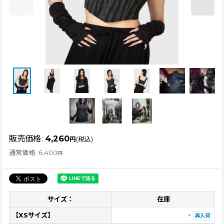
販売価格
:
4,260
円
(税込)
通常価格
:
6,400
円
サイズ：
在庫
【XSサイズ】
×
再入荷