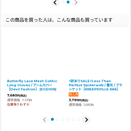
この商品を買った人は、こんな商品も買っています
Butterfly Lace Mesh Gothic
⚡訳ありSALE⚡Less Than
Long Gloves / アームカバー
Perfect Spiderweb / 蓄光 / ブラ
【Devil Fashion】
[
EGE006
]
ンケット【KREEPSVILLE 666】
7,680
円
(税込)
通常価格
:
11,109
3,790
円
円
(税込)
在庫残りわずか
通常価格
:
5,680
円