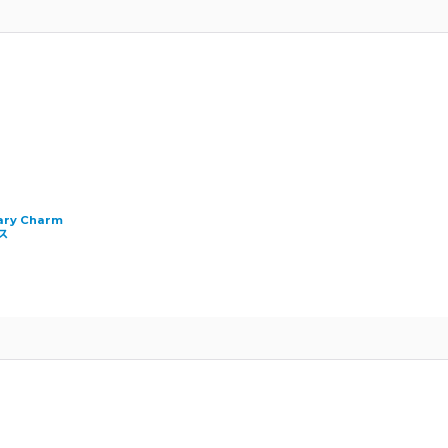
ary Charm
ス