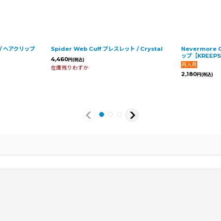
黒猫 / ヘアクリップ
Spider Web Cuff ブレスレット / Crystal
Nevermore C
ップ【KREEPSV
4,460
円
(税込)
在庫残りわずか
2,180
円
(税込)
2025