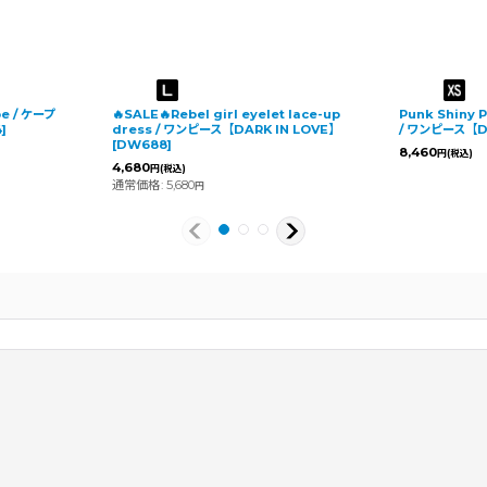
pe / ケープ
🔥SALE🔥Rebel girl eyelet lace-up
Punk Shiny 
4
]
dress / ワンピース【DARK IN LOVE】
/ ワンピース【DA
[
DW688
]
8,460
円
(税込)
4,680
円
(税込)
通常価格
:
5,680
円
2026