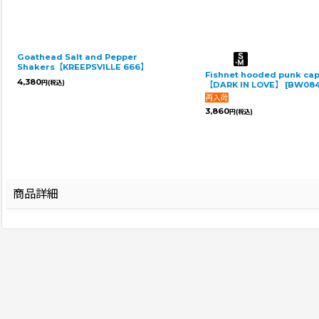
Goathead Salt and Pepper
Shakers【KREEPSVILLE 666】
Fishnet hooded punk ca
4,380
円
(税込)
【DARK IN LOVE】
[
BW08
3,860
円
(税込)
商品詳細
登録年