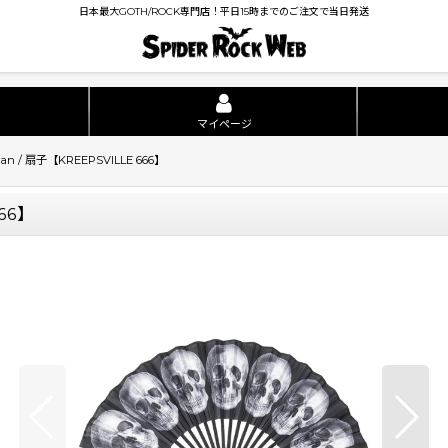
日本最大GOTH/ROCK専門店！平日15時までのご注文で当日発送
マイページ
c Fan / 扇子【KREEPSVILLE 666】
666】