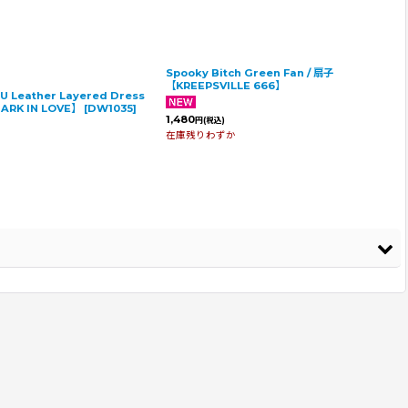
Spooky Bitch Green Fan / 扇子
【KREEPSVILLE 666】
PU Leather Layered Dress
RK IN LOVE】
[
DW1035
]
1,480
円
(税込)
在庫残りわずか