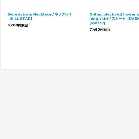
Catacomb
STAR】
BELT / ベルト
Gothic sexy black purple lace mini
3,980
円
(税込
dress / ワンピース【DARK IN LOVE】
[
DW769
]
8,460
円
(税込)