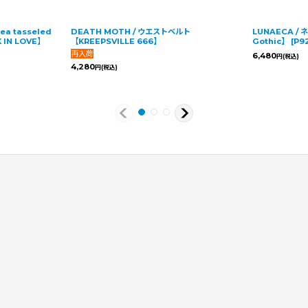
s Necklace / ネックレス【KILL
Punk rebel PU mesh mini skirt / スカー
)
ト【DARK IN LOVE】
[
KW331
]
5,980
円
(税込)