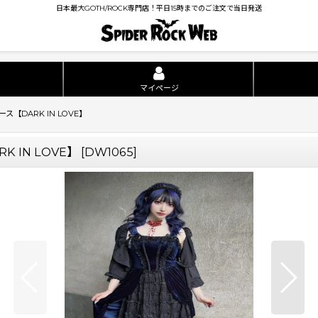
日本最大GOTH/ROCK専門店！平日15時までのご注文で当日発送
マイページ
/ ワンピース【DARK IN LOVE】
DARK IN LOVE】
[
DW1065
]