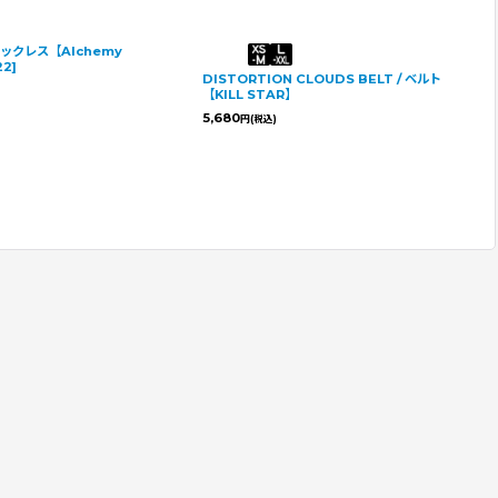
KILLIAN / BLACK / ハンド
Apparel】
[
BG34205BLK
]
Punk distressed long tiered skirt / ス
7,680
円
(税込)
カート【Devil Fashion】
[
SKT233
]
在庫残りわずか
17,980
円
(税込)
通常価格
:
27,824
円