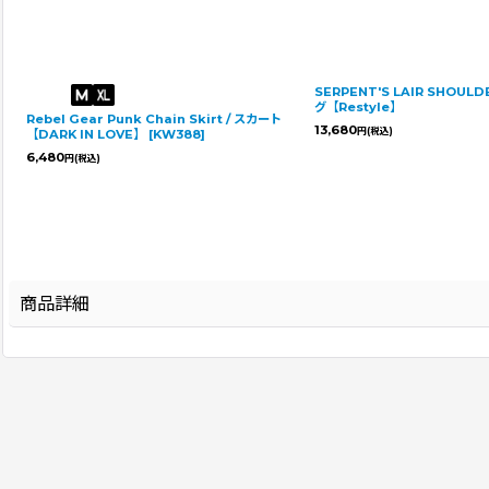
SERPENT'S LAIR SHOULD
グ【Restyle】
Rebel Gear Punk Chain Skirt / スカート
13,680
円
(税込)
【DARK IN LOVE】
[
KW388
]
6,480
円
(税込)
商品詳細
登録年