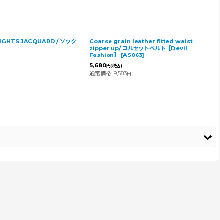
IGHTS JACQUARD / ソック
Coarse grain leather fitted waist
zipper up/ コルセットベルト【Devil
Fashion】
[
AS063
]
5,680
円
(税込)
通常価格
:
9,583
円