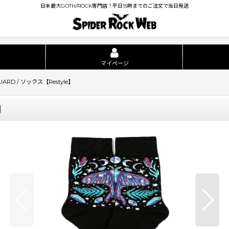
日本最大GOTH/ROCK専門店！平日15時までのご注文で当日発送
マイページ
UARD / ソックス【Restyle】
】