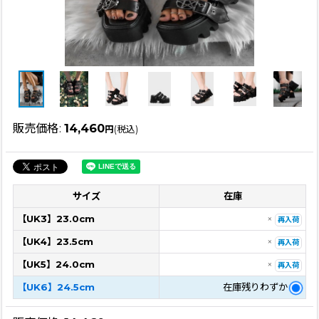
販売価格
:
14,460
円
(税込)
サイズ
在庫
【UK3】23.0cm
×
再入荷
【UK4】23.5cm
×
再入荷
【UK5】24.0cm
×
再入荷
【UK6】24.5cm
在庫残りわずか