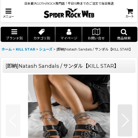
日本最大GOTH/ROCK専門店！平日15時までのご注文で当日発送
メニュー
カート
ブランド別
カテゴリ別
マイページ
お問い合せ
商品検索
ホーム
>
KILL STAR
>
シューズ
>
[即納]Natash Sandals / サンダル【KILL STAR】
[即納]Natash Sandals / サンダル【KILL STAR】