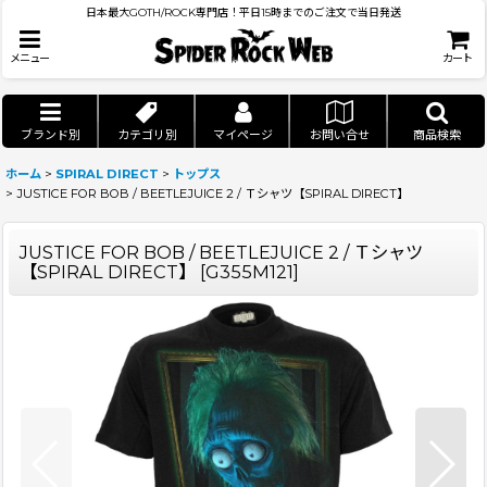
日本最大GOTH/ROCK専門店！平日15時までのご注文で当日発送
メニュー
カート
ブランド別
カテゴリ別
マイページ
お問い合せ
商品検索
ホーム
>
SPIRAL DIRECT
>
トップス
>
JUSTICE FOR BOB / BEETLEJUICE 2 / Ｔシャツ【SPIRAL DIRECT】
JUSTICE FOR BOB / BEETLEJUICE 2 / Ｔシャツ
【SPIRAL DIRECT】
[
G355M121
]