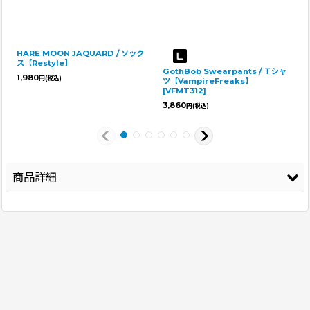
HARE MOON JAQUARD / ソック
ス【Restyle】
GothBob Swearpants / Ｔシャ
1,980
円
(税込)
ツ【VampireFreaks】
[
VFMT312
]
3,860
円
(税込)
商品詳細
登録年
2025