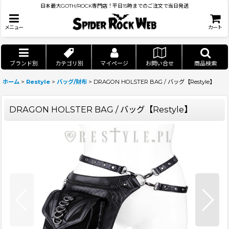
日本最大GOTH/ROCK専門店！平日15時までのご注文で当日発送
メニュー
カート
ブランド別
カテゴリ別
マイページ
お問い合せ
商品検索
ホーム
>
Restyle
>
バッグ/財布
>
DRAGON HOLSTER BAG / バッグ【Restyle】
DRAGON HOLSTER BAG / バッグ【Restyle】