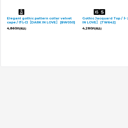
Elegant gothic pattern collar velvet
Gothic Jacquard Top /
cape / ボレロ【DARK IN LOVE】
[
BW050
]
IN LOVE】
[
TW642
]
4,860
4,280
円
(税込)
円
(税込)