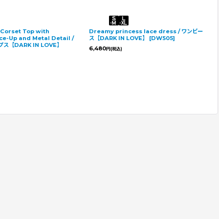
Corset Top with
Dreamy princess lace dress / ワンピー
e-Up and Metal Detail /
ス【DARK IN LOVE】
[
DW505
]
ス【DARK IN LOVE】
6,480
円
(税込)