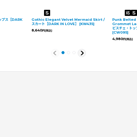
 トップス【DARK
Gothic Elegant Velvet Mermaid Skirt /
Punk Belted 
スカート【DARK IN LOVE】
[
KW435
]
Grommet Lac
ビスチェ・トップ
8,640
円
(税込)
[
CW095
]
4,980
円
(税込)