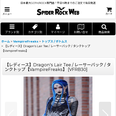
日本最大GOTH/ROCK専門店！平日15時までのご注文で当日発送
メニュー
カート
ブランド別
カテゴリ別
マイページ
お問い合せ
商品検索
ホーム
>
VampireFreaks
>
トップス / ボトムス
>
【レディース】Dragon's Lair Tee / レーサーバック / タンクトップ
【VampireFreaks】
【レディース】Dragon's Lair Tee / レーサーバック / タ
ンクトップ【VampireFreaks】
[
VFRB30
]