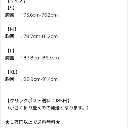
【サイズ】
【S】
胸囲 ：73.6cm-76.2cm
【M】
胸囲 ：78.7cm-81.2cm
【L】
胸囲 ：83.8cm-86.3cm
【XL】
胸囲 ：88.9cm-91.4cm
【クリックポスト送料：185円】
（小さく折り畳んでの発送となります。）
★１万円以上で送料無料★