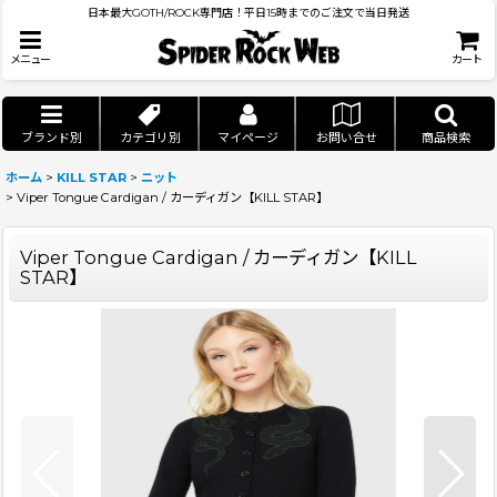
日本最大GOTH/ROCK専門店！平日15時までのご注文で当日発送
メニュー
カート
ブランド別
カテゴリ別
マイページ
お問い合せ
商品検索
ホーム
>
KILL STAR
>
ニット
>
Viper Tongue Cardigan / カーディガン【KILL STAR】
Viper Tongue Cardigan / カーディガン【KILL
STAR】