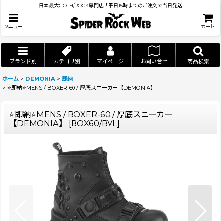
日本最大GOTH/ROCK専門店！平日15時までのご注文で当日発送
メニュー
カート
ブランド別
カテゴリ別
マイページ
お問い合せ
商品検索
ホーム
>
DEMONIA
>
即納
>
⭐即納⭐MENS / BOXER-60 / 厚底スニーカー【DEMONIA】
⭐即納⭐MENS / BOXER-60 / 厚底スニーカー
【DEMONIA】
[
BOX60/BVL
]