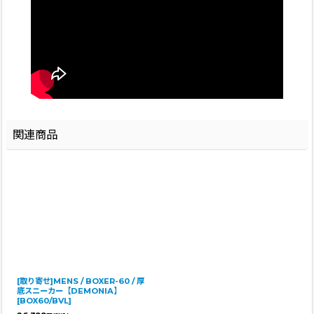
関連商品
[取り寄せ]MENS / BOXER-60 / 厚
底スニーカー【DEMONIA】
[
BOX60/BVL
]