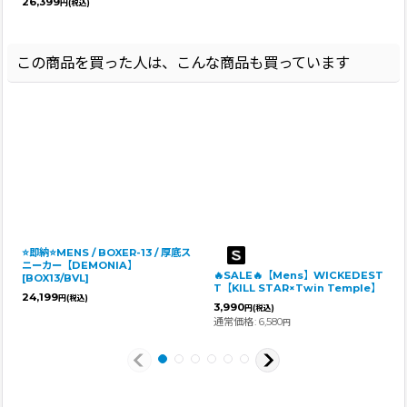
26,399
円
(税込)
この商品を買った人は、こんな商品も買っています
⭐即納⭐MENS / BOXER-13 / 厚底ス
ニーカー【DEMONIA】
🔥SALE🔥【Mens】WICKEDEST
[
BOX13/BVL
]
T【KILL STAR×Twin Temple】
24,199
円
(税込)
3,990
円
(税込)
通常価格
:
6,580
円