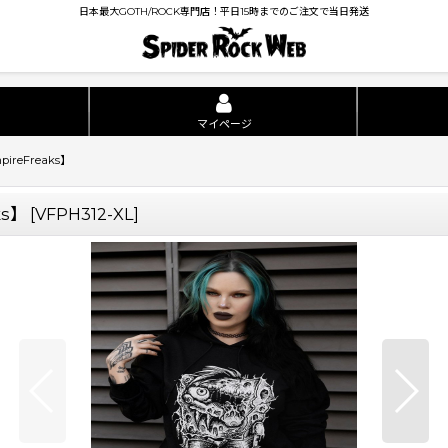
日本最大GOTH/ROCK専門店！平日15時までのご注文で当日発送
マイページ
pireFreaks】
ks】
[
VFPH312-XL
]