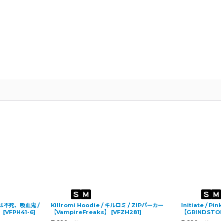
 我は不死、吸血鬼 /
Killromi Hoodie / キルロミ / ZIPパーカー
Initiate / P
】
[
VFPH41-6
]
【VampireFreaks】
[
VFZH281
]
【GRINDSTO