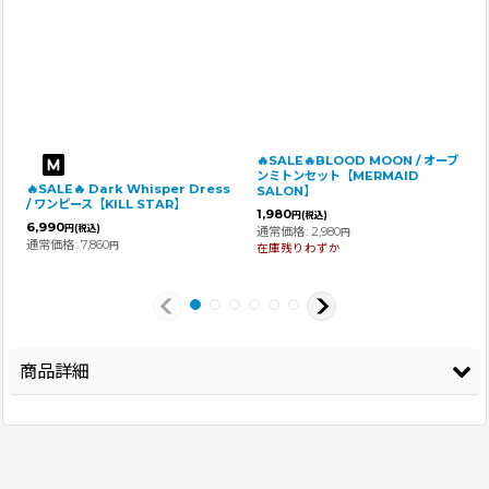
🔥SALE🔥BLOOD MOON / オーブ
ンミトンセット【MERMAID
🔥SALE🔥 Dark Whisper Dress
SALON】
/ ワンピース【KILL STAR】
1,980
円
(税込)
6,990
円
(税込)
通常価格
:
2,980
円
通常価格
:
7,860
円
在庫残りわずか
商品詳細
登録年
2025