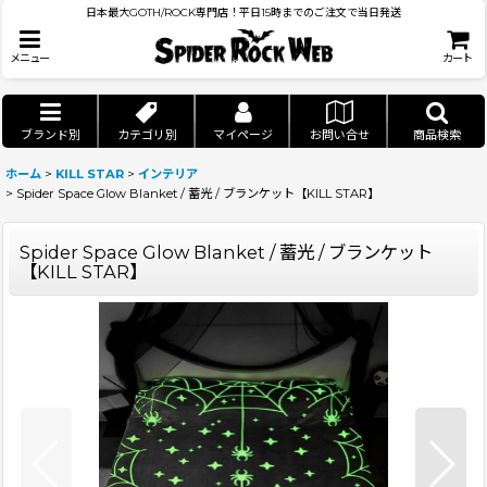
日本最大GOTH/ROCK専門店！平日15時までのご注文で当日発送
メニュー
カート
ブランド別
カテゴリ別
マイページ
お問い合せ
商品検索
ホーム
>
KILL STAR
>
インテリア
>
Spider Space Glow Blanket / 蓄光 / ブランケット【KILL STAR】
Spider Space Glow Blanket / 蓄光 / ブランケット
【KILL STAR】