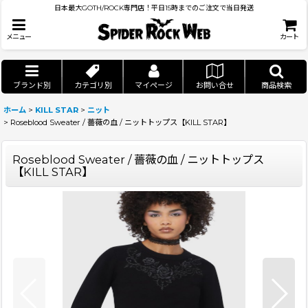
日本最大GOTH/ROCK専門店！平日15時までのご注文で当日発送
メニュー
カート
ブランド別
カテゴリ別
マイページ
お問い合せ
商品検索
ホーム
>
KILL STAR
>
ニット
>
Roseblood Sweater / 薔薇の血 / ニットトップス【KILL STAR】
Roseblood Sweater / 薔薇の血 / ニットトップス
【KILL STAR】