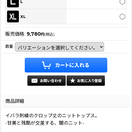
L
XL
販売価格
:
9,780
円
(税込)
数量
:
商品詳細
イバラ刺繍のクロップ丈のニットトップス。
-甘美と残酷が交差する、闇のニット-