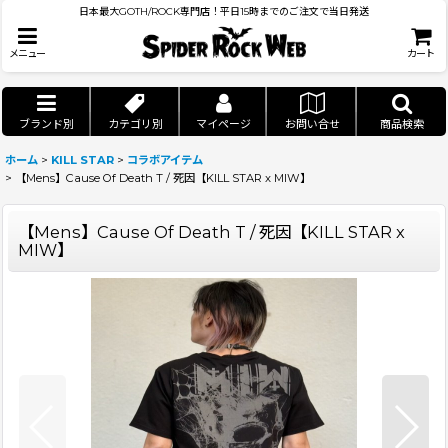
日本最大GOTH/ROCK専門店！平日15時までのご注文で当日発送
メニュー
カート
ブランド別
カテゴリ別
マイページ
お問い合せ
商品検索
ホーム
>
KILL STAR
>
コラボアイテム
>
【Mens】Cause Of Death T / 死因【KILL STAR x MIW】
【Mens】Cause Of Death T / 死因【KILL STAR x
MIW】