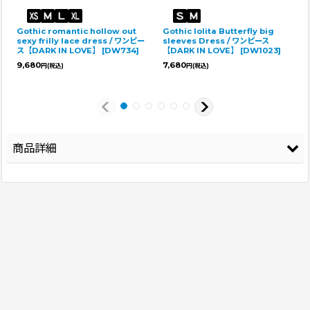
Gothic romantic hollow out
Gothic lolita Butterfly big
sexy frilly lace dress / ワンピー
sleeves Dress / ワンピース
ス【DARK IN LOVE】
[
DW734
]
【DARK IN LOVE】
[
DW1023
]
9,680
7,680
円
(税込)
円
(税込)
商品詳細
登録年
2026