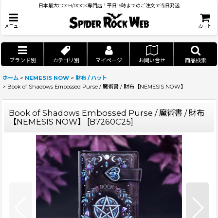
日本最大GOTH/ROCK専門店！平日15時までのご注文で当日発送
メニュー
カート
ブランド別
カテゴリ別
マイページ
お問い合せ
商品検索
ホーム
>
NEMESIS NOW
>
財布 / ハット
>
Book of Shadows Embossed Purse / 魔術書 / 財布【NEMESIS NOW】
Book of Shadows Embossed Purse / 魔術書 / 財布
【NEMESIS NOW】
[
B7260C25
]