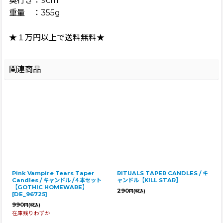
奥行き：9cm
重量 ：355g
★１万円以上で送料無料★
関連商品
Pink Vampire Tears Taper
RITUALS TAPER CANDLES / キ
Candles / キャンドル /４本セット
ャンドル【KILL STAR】
【GOTHIC HOMEWARE】
290
円
(税込)
[
DE_96725
]
990
円
(税込)
在庫残りわずか