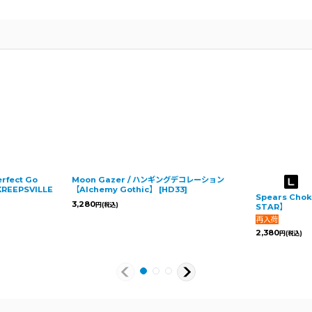
rfect Go
Moon Gazer / ハンギングデコレーション
REEPSVILLE
【Alchemy Gothic】
[
HD33
]
Spears Cho
3,280
円
(税込)
STAR】
2,380
円
(税込)