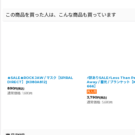
この商品を買った人は、こんな商品も買っています
🔥SALE🔥ROCK JAW / マスク【SPIRAL
⚡訳ありSALE⚡Less Than Pe
DIRECT】
[
K080A812
]
Away / 蓄光 / ブランケット【K
666】
890
円
(税込)
通常価格
:
1,680
円
3,790
円
(税込)
通常価格
:
5,680
円