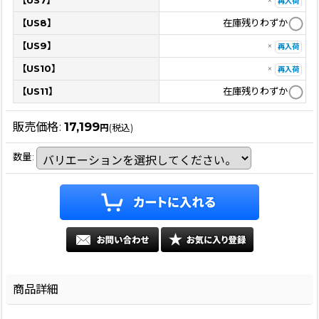
【US7】
×
再入荷
【US8】
在庫残りわずか
【US9】
×
再入荷
【US10】
×
再入荷
【US11】
在庫残りわずか
販売価格
:
17,199
円
(税込)
数量
:
商品詳細