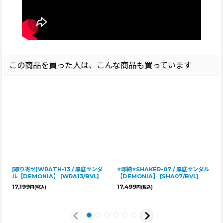
この商品を買った人は、こんな商品も買っています
[取り寄せ]WRATH-13 / 厚底サンダ
⭐即納⭐SHAKER-07 / 厚底サンダル
ル【DEMONIA】
[
WRA13/BVL
]
【DEMONIA】
[
SHA07/BVL
]
17,199
17,499
円
(税込)
円
(税込)