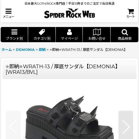
日本最大GOTH/ROCK専門店！平日15時までのご注文で当日発送
メニュー
カート
ブランド別
カテゴリ別
マイページ
お問い合せ
商品検索
ホーム
>
DEMONIA
>
即納
>
⭐即納⭐WRATH-13 / 厚底サンダル【DEMONIA】
⭐即納⭐WRATH-13 / 厚底サンダル【DEMONIA】
[
WRA13/BVL
]