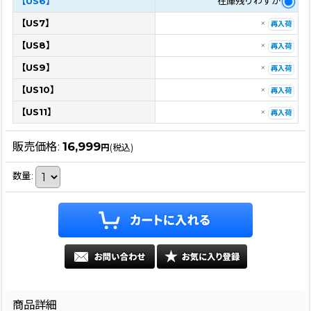
【US6】
在庫残りわずか
【US7】
×
再入荷
【US8】
×
再入荷
【US9】
×
再入荷
【US10】
×
再入荷
【US11】
×
再入荷
販売価格
:
16,999
円
(税込)
数量
:
商品詳細