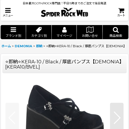
日本最大GOTH/ROCK専門店！平日15時までのご注文で当日発送
メニュー
カート
ブランド別
カテゴリ別
マイページ
お問い合せ
商品検索
ホーム
>
DEMONIA
>
即納
>
⭐即納⭐KERA-10 / Black / 厚底パンプス【DEMONIA】
⭐即納⭐KERA-10 / Black / 厚底パンプス【DEMONIA】
[
KERA10/BVEL
]