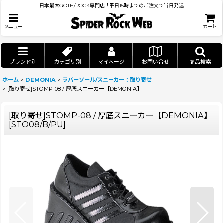
日本最大GOTH/ROCK専門店！平日15時までのご注文で当日発送
メニュー
カート
ブランド別
カテゴリ別
マイページ
お問い合せ
商品検索
ホーム
>
DEMONIA
>
ラバーソール/スニーカー：取り寄せ
>
[取り寄せ]STOMP-08 / 厚底スニーカー【DEMONIA】
[取り寄せ]STOMP-08 / 厚底スニーカー【DEMONIA】
[
STO08/B/PU
]