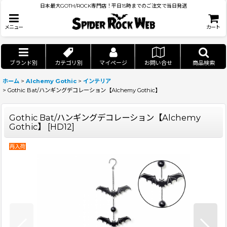
日本最大GOTH/ROCK専門店！平日15時までのご注文で当日発送
メニュー
カート
ブランド別
カテゴリ別
マイページ
お問い合せ
商品検索
ホーム
>
Alchemy Gothic
>
インテリア
>
Gothic Bat/ハンギングデコレーション【Alchemy Gothic】
Gothic Bat/ハンギングデコレーション【Alchemy
Gothic】
[
HD12
]