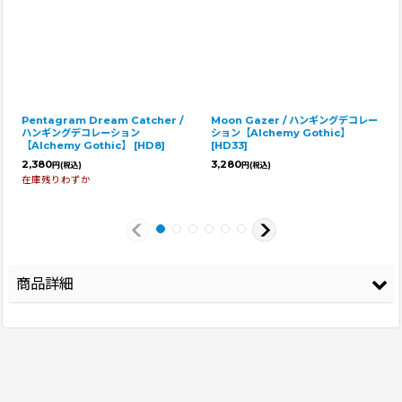
Pentagram Dream Catcher /
Moon Gazer / ハンギングデコレー
ハンギングデコレーション
ション【Alchemy Gothic】
【Alchemy Gothic】
[
HD8
]
[
HD33
]
2,380
3,280
円
(税込)
円
(税込)
在庫残りわずか
商品詳細
登録年
2026