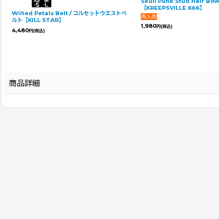
Skull Punk Stud Hair B
【KREEPSVILLE 666】
Wilted Petals Belt / コルセットウエストベ
ルト【KILL STAR】
1,980
円
(税込)
4,480
円
(税込)
商品詳細
登録年