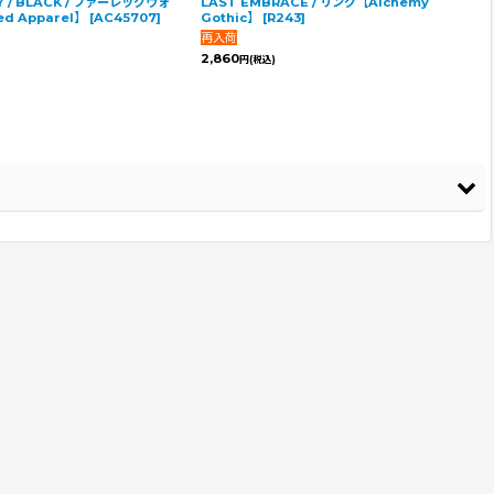
Y / BLACK / ファーレッグウォ
LAST EMBRACE / リング【Alchemy
d Apparel】
[
AC45707
]
Gothic】
[
R243
]
2,860
円
(税込)