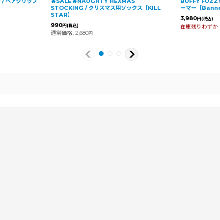
ow / ヘアクリップ
🔥SALE🔥NAUGHTY HEXMAS
BUFFY FUZZ
STOCKING / クリスマス用ソックス【KILL
ーマー【Banne
STAR】
3,980
円
(税込)
990
円
(税込)
在庫残りわずか
通常価格
:
2,680
円
2026