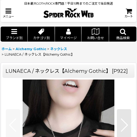
日本最大GOTH/ROCK専門店！平日15時までのご注文で当日発送
メニュー
カート
ブランド別
カテゴリ別
マイページ
お問い合せ
商品検索
ホーム
>
Alchemy Gothic
>
ネックレス
>
LUNAECA / ネックレス【Alchemy Gothic】
LUNAECA / ネックレス【Alchemy Gothic】
[
P922
]