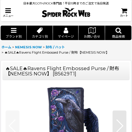
日本最大GOTH/ROCK専門店！平日15時までのご注文で当日発送
メニュー
カート
ブランド別
カテゴリ別
マイページ
お問い合せ
商品検索
ホーム
>
NEMESIS NOW
>
財布 / ハット
>
🔥SALE🔥Ravens Flight Embossed Purse / 財布【NEMESIS NOW】
🔥SALE🔥Ravens Flight Embossed Purse / 財布
【NEMESIS NOW】
[
B5629T1
]