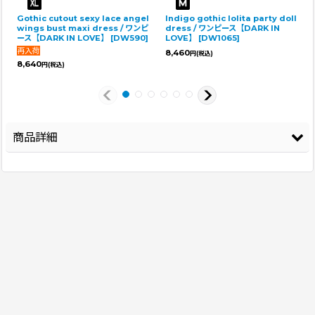
Gothic cutout sexy lace angel
Indigo gothic lolita party doll
wings bust maxi dress / ワンピ
dress / ワンピース【DARK IN
ース【DARK IN LOVE】
[
DW590
]
LOVE】
[
DW1065
]
8,460
円
(税込)
8,640
円
(税込)
商品詳細
登録年
2026