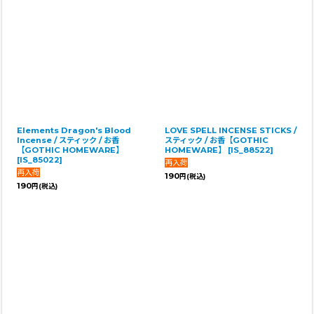
Elements Dragon's Blood
LOVE SPELL INCENSE STICKS /
Incense / スティック / お香
スティック / お香【GOTHIC
【GOTHIC HOMEWARE】
HOMEWARE】
[
IS_88522
]
[
IS_85022
]
190
円
(税込)
190
円
(税込)