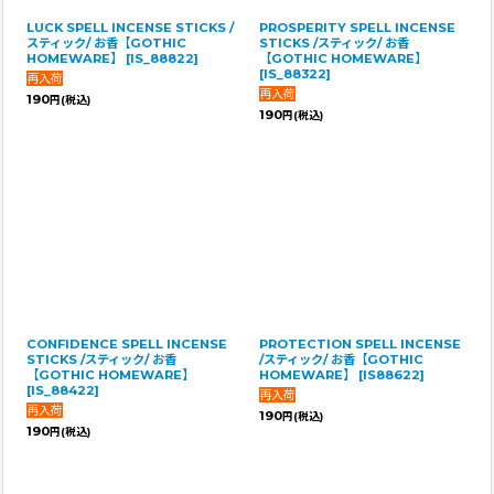
LUCK SPELL INCENSE STICKS /
PROSPERITY SPELL INCENSE
スティック/ お香【GOTHIC
STICKS /スティック/ お香
HOMEWARE】
[
IS_88822
]
【GOTHIC HOMEWARE】
[
IS_88322
]
190
円
(税込)
190
円
(税込)
CONFIDENCE SPELL INCENSE
PROTECTION SPELL INCENSE
STICKS /スティック/ お香
/スティック/ お香【GOTHIC
【GOTHIC HOMEWARE】
HOMEWARE】
[
IS88622
]
[
IS_88422
]
190
円
(税込)
190
円
(税込)