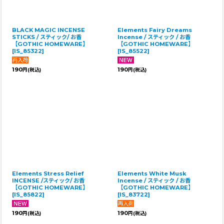
BLACK MAGIC INCENSE
Elements Fairy Dreams
STICKS / スティック/ お香
Incense / スティック / お香
【GOTHIC HOMEWARE】
【GOTHIC HOMEWARE】
[
IS_85322
]
[
IS_85522
]
190
190
円
(税込)
円
(税込)
Elements Stress Relief
Elements White Musk
INCENSE /スティック/ お香
Incense / スティック / お香
【GOTHIC HOMEWARE】
【GOTHIC HOMEWARE】
[
IS_85822
]
[
IS_83722
]
190
190
円
(税込)
円
(税込)