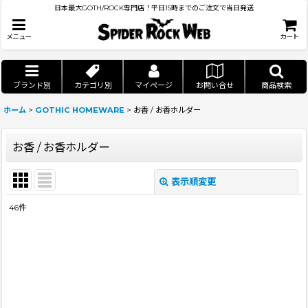
日本最大GOTH/ROCK専門店！平日15時までのご注文で当日発送
メニュー
カート
ブランド別
カテゴリ別
マイページ
お問い合せ
商品検索
ホーム
>
GOTHIC HOMEWARE
>
お香 / お香ホルダー
お香 / お香ホルダー
表示順変更
閉じる
46
件
表示数
:
並び順
:
絞り込む