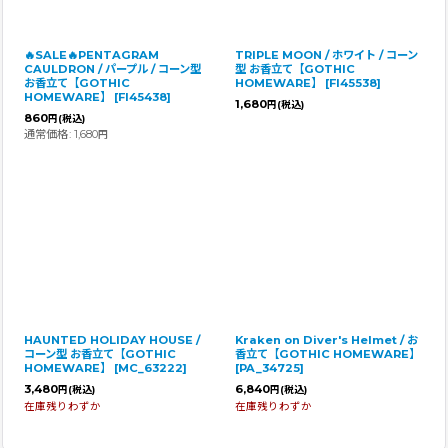
🔥SALE🔥PENTAGRAM
TRIPLE MOON / ホワイト / コーン
CAULDRON / パープル / コーン型
型 お香立て【GOTHIC
お香立て【GOTHIC
HOMEWARE】
[
FI45538
]
HOMEWARE】
[
FI45438
]
1,680
円
(税込)
860
円
(税込)
通常価格
:
1,680
円
HAUNTED HOLIDAY HOUSE /
Kraken on Diver's Helmet / お
コーン型 お香立て【GOTHIC
香立て【GOTHIC HOMEWARE】
HOMEWARE】
[
MC_63222
]
[
PA_34725
]
3,480
6,840
円
(税込)
円
(税込)
在庫残りわずか
在庫残りわずか