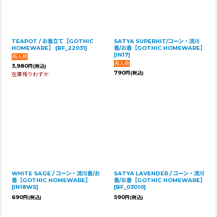
TEAPOT / お香立て【GOTHIC
SATYA SUPERHIT/コーン・流川
HOMEWARE】
[
BF_22031
]
香/お香【GOTHIC HOMEWARE】
[
IN17
]
3,980
円
(税込)
790
円
(税込)
在庫残りわずか
WHITE SAGE / コーン・流川香/お
SATYA LAVENDER / コーン・流川
香【GOTHIC HOMEWARE】
香/お香【GOTHIC HOMEWARE】
[
IN18WS
]
[
BF_03010
]
690
590
円
(税込)
円
(税込)