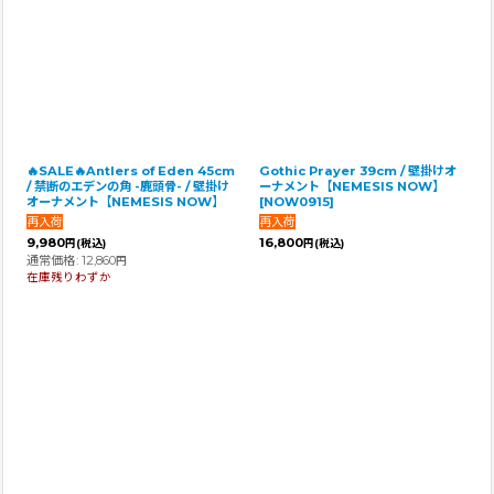
並び順
:
絞り込む
🔥SALE🔥Antlers of Eden 45cm
Gothic Prayer 39cm / 壁掛けオ
/ 禁断のエデンの角 -鹿頭骨- / 壁掛け
ーナメント【NEMESIS NOW】
オーナメント【NEMESIS NOW】
[
NOW0915
]
9,980
16,800
円
(税込)
円
(税込)
通常価格
:
12,860
円
在庫残りわずか