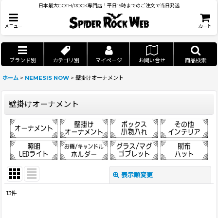
日本最大GOTH/ROCK専門店！平日15時までのご注文で当日発送
メニュー
カート
ブランド別
カテゴリ別
マイページ
お問い合せ
商品検索
ホーム
>
NEMESIS NOW
>
壁掛けオーナメント
壁掛けオーナメント
表示順変更
閉じる
13
件
表示数
: