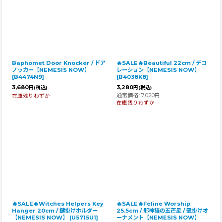
Baphomet Door Knocker / ドア
🔥SALE🔥Beautiful 22cm / デコ
ノッカー【NEMESIS NOW】
レーション【NEMESIS NOW】
[
B4474N9
]
[
B4038K8
]
3,680
3,280
円
(税込)
円
(税込)
通常価格
:
7,020
在庫残りわずか
円
在庫残りわずか
🔥SALE🔥Witches Helpers Key
🔥SALE🔥Feline Worship
Hanger 20cm / 鍵掛けホルダー
25.5cm / 邪神猫の五芒星 / 壁掛けオ
【NEMESIS NOW】
[
U5715U1
]
ーナメント【NEMESIS NOW】