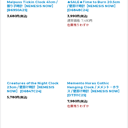
Malpuss Tickin Clock 41cm /
🔥SALE🔥Time to Burn 20.5cm
振り子時計【NEMESIS NOW】
/ 壁掛け時計【NEMESIS NOW】
[
B6950A25
]
[
D6848C24
]
3,680
3,990
円
(税込)
円
(税込)
通常価格
:
7,480
円
在庫残りわずか
Creatures of the Night Clock
Memento Horas Gothic
23cm / 壁掛け時計【NEMESIS
Hanging Clock / メメント・ホラ
NOW】
[
D6847C24
]
ス / 壁掛け時計【NEMESIS NOW】
[
D7311C25
]
5,780
円
(税込)
7,980
円
(税込)
在庫残りわずか