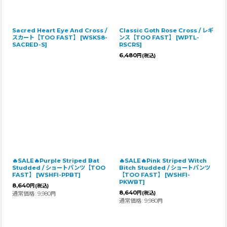
Sacred Heart Eye And Cross /
Classic Goth Rose Cross / レギ
スカート【TOO FAST】
[
WSKS8-
ンス【TOO FAST】
[
WPTL-
SACRED-S
]
RSCRS
]
6,480
円
(税込)
🔥SALE🔥Purple Striped Bat
🔥SALE🔥Pink Striped Witch
Studded / ショートパンツ【TOO
Bitch Studded / ショートパンツ
FAST】
[
WSHFI-PPBT
]
【TOO FAST】
[
WSHFI-
PKWBT
]
8,640
円
(税込)
8,640
通常価格
:
9,980
円
(税込)
円
通常価格
:
9,980
円