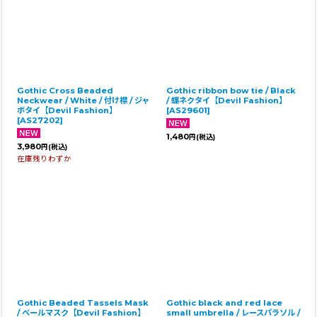
Gothic Cross Beaded
Gothic ribbon bow tie / Black
Neckwear / White / 付け襟 / ジャ
/ 蝶ネクタイ【Devil Fashion】
ボタイ【Devil Fashion】
[
AS29601
]
[
AS27202
]
1,480
円
(税込)
3,980
円
(税込)
在庫残りわずか
Gothic Beaded Tassels Mask
Gothic black and red lace
/ ベールマスク【Devil Fashion】
small umbrella / レースパラソル /