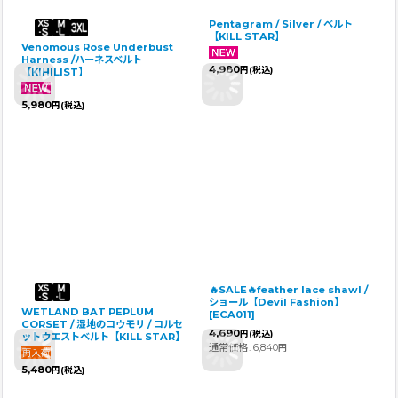
Pentagram / Silver / ベルト
【KILL STAR】
Venomous Rose Underbust
Harness /ハーネスベルト
4,980
円
(税込)
【KIHILIST】
5,980
円
(税込)
🔥SALE🔥feather lace shawl /
ショール【Devil Fashion】
WETLAND BAT PEPLUM
[
ECA011
]
CORSET / 湿地のコウモリ / コルセ
4,690
円
(税込)
ットウエストベルト【KILL STAR】
通常価格
:
6,840
円
5,480
円
(税込)