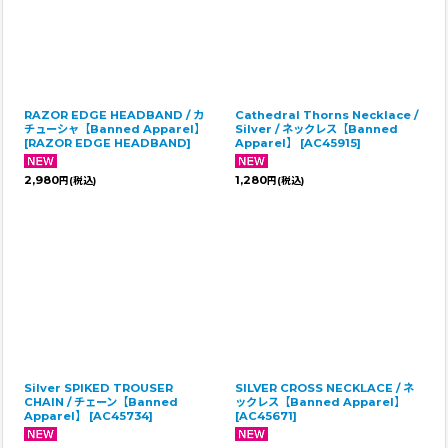
RAZOR EDGE HEADBAND / カ
Cathedral Thorns Necklace /
チューシャ【Banned Apparel】
Silver / ネックレス【Banned
[
RAZOR EDGE HEADBAND
]
Apparel】
[
AC45915
]
2,980
1,280
円
(税込)
円
(税込)
Silver SPIKED TROUSER
SILVER CROSS NECKLACE / ネ
CHAIN / チェーン【Banned
ックレス【Banned Apparel】
Apparel】
[
AC45734
]
[
AC45671
]