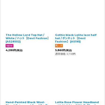
The Hollow Lord Top Hat /
Gothic black Lolita lace half
White / ハット【Devil Fashion】
hat / ボンネット【Devil
[
AS28502
]
Fashion】
[
AS195
]
4,280
5,860
円
(税込)
円
(税込)
通常価格
:
6,708
円
Hand-Painted Black Wool-
Lolita Rose Flower Headband