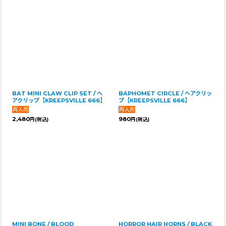
BAT MINI CLAW CLIP SET / ヘ
BAPHOMET CIRCLE / ヘアクリッ
アクリップ【KREEPSVILLE 666】
プ【KREEPSVILLE 666】
2,480
980
円
(税込)
円
(税込)
MINI BONE / BLOOD
HORROR HAIR HORNS / BLACK