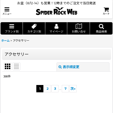
お盆（8/12-14）も営業！12時までのご注文で当日発送
メニュー
カート
ブランド別
カテゴリ別
マイページ
お問い合せ
商品検索
ホーム
>
アクセサリー
アクセサリー
表示順変更
閉じる
388
件
表示数
:
1
2
3
...
7
次
»
並び順
:
絞り込む