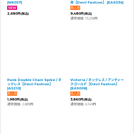
[
MK057
]
傘【Devil Fashion】
[
EAS034
]
2,680
9,480
円
(税込)
円
(税込)
通常価格
:
13,256
円
Punk Double Chain Spike / ネ
Victoria / ネックレス / アンティー
ックレス【Devil Fashion】
クゴールド【Devil Fashion】
[
AS210
]
[
EAS006
]
1,980
3,860
円
(税込)
円
(税込)
通常価格
:
2,685
通常価格
:
6,149
円
円