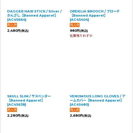
DAGGER HAIR STICK / Silver /
ORDELIA BROOCH / ブローチ
かんざし【Banned Apparel】
【Banned Apparel】
[
AC45664
]
[
AC45404
]
2,480
980
円
(税込)
円
(税込)
在庫残りわずか
SKULL SLIM / サスペンダー
VENOMOUS LONG GLOVES / ア
【Banned Apparel】
ームカバー【Banned Apparel】
[
AC45638
]
[
AC45480
]
2,280
2,680
円
(税込)
円
(税込)