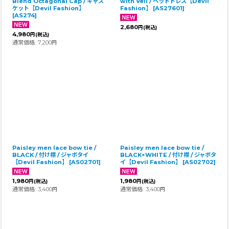
Blend Octagonal Cap / キャス
with Veil / ヘッドドレス【Devil
ケット【Devil Fashion】
Fashion】
[
AS27601
]
[
AS274
]
2,680
円
(税込)
4,980
円
(税込)
通常価格
:
7,200
円
Paisley men lace bow tie /
Paisley men lace bow tie /
BLACK / 付け襟 / ジャボタイ
BLACK×WHITE / 付け襟 / ジャボタ
【Devil Fashion】
[
AS02701
]
イ【Devil Fashion】
[
AS02702
]
1,980
1,980
円
(税込)
円
(税込)
通常価格
:
3,400
通常価格
:
3,400
円
円