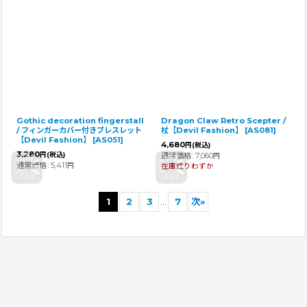
Gothic decoration fingerstall
Dragon Claw Retro Scepter /
/ フィンガーカバー付きブレスレット
杖【Devil Fashion】
[
AS081
]
【Devil Fashion】
[
AS051
]
4,680
円
(税込)
3,280
円
(税込)
通常価格
:
7,060
円
通常価格
:
5,411
円
在庫残りわずか
1
2
3
...
7
次
»