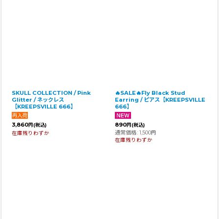
SKULL COLLECTION / Pink
🔥SALE🔥Fly Black Stud
Glitter / ネックレス
Earring / ピアス【KREEPSVILLE
【KREEPSVILLE 666】
666】
3,860
890
円
(税込)
円
(税込)
通常価格
:
1,500
在庫残りわずか
円
在庫残りわずか