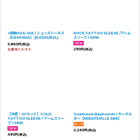
⭐即納⭐DA-505 / シューズハーネス
ROCK TATTOO SLEEVE /アーム
【DEMONIA】
[
DA505/BVL
]
スリーブ / SRW
5,860
円
(税込)
290
在庫残りわずか
円
(税込)
【冷感・UVカット】COLD
Goathead Baphomet / キーホル
TATTOO SLEEVE / アームスリー
ダー【KREEPSVILLE 666】
ブ / SRW
2,260
円
(税込)
490
円
(税込)