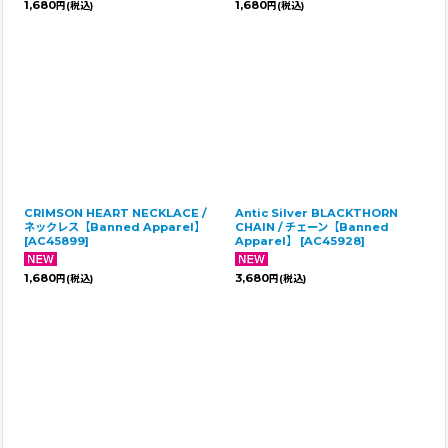
1,680
1,680
円
(税込)
円
(税込)
CRIMSON HEART NECKLACE /
Antic Silver BLACKTHORN
ネックレス【Banned Apparel】
CHAIN / チェーン【Banned
[
AC45899
]
Apparel】
[
AC45928
]
1,680
3,680
円
(税込)
円
(税込)